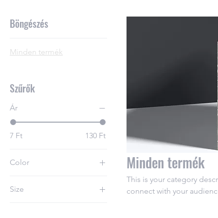
Böngészés
Minden termék
Szűrők
Ár
7 Ft
130 Ft
Minden termék
Color
This is your category descr
Size
connect with your audienc
250 ml