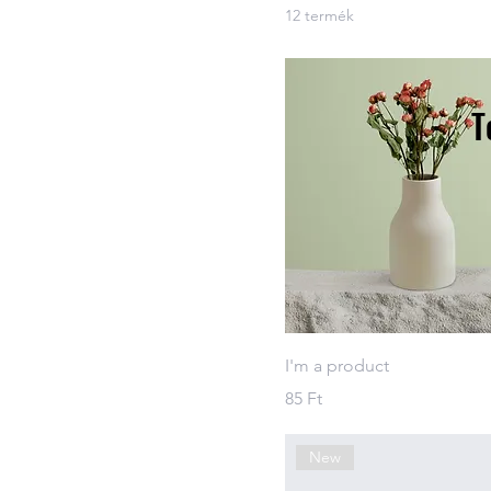
500 ml
12 termék
80 ml
Large
Medium
T
Small
I'm a product
Ár
85 Ft
New