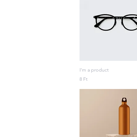
I'm a product
Ár
8 Ft