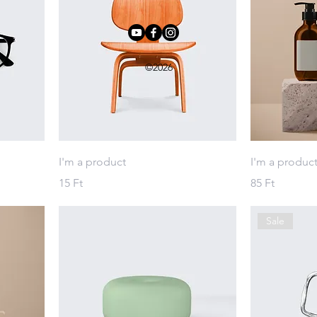
©2026
I'm a product
I'm a produc
Ár
Ár
15 Ft
85 Ft
Sale