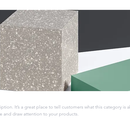
iption. It’s a great place to tell customers what this category is 
e and draw attention to your products.