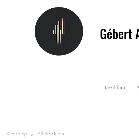
Gébert A
Kezdőlap
P
Kezdőlap
All Products