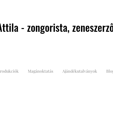
ttila - zongorista, zeneszer
rodukciók
Magánoktatás
Ajándékutalványok
Blo