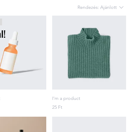
Rendezés:
Ajánlott
l!
t
I'm a product
Ár
25 Ft