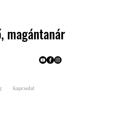
ző, magántanár
g
Kapcsolat